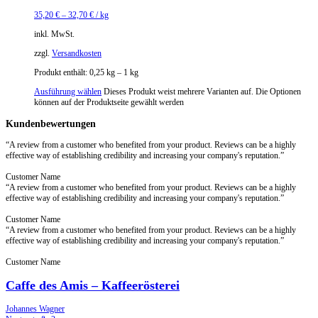
35,20
€
–
32,70
€
/
kg
inkl. MwSt.
zzgl.
Versandkosten
Produkt enthält: 0,25
kg
– 1
kg
Ausführung wählen
Dieses Produkt weist mehrere Varianten auf. Die Optionen
können auf der Produktseite gewählt werden
Kundenbewertungen
“A review from a customer who benefited from your product. Reviews can be a highly
effective way of establishing credibility and increasing your company's reputation.”
Customer Name
“A review from a customer who benefited from your product. Reviews can be a highly
effective way of establishing credibility and increasing your company's reputation.”
Customer Name
“A review from a customer who benefited from your product. Reviews can be a highly
effective way of establishing credibility and increasing your company's reputation.”
Customer Name
Caffe des Amis – Kaffeerösterei
Johannes Wagner