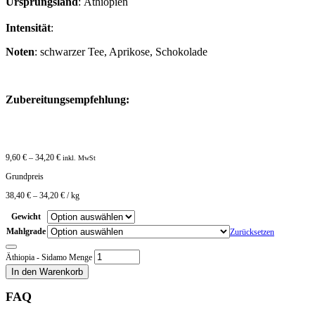
Ursprungsland
: Äthiopien
Intensität
:
Noten
: schwarzer Tee, Aprikose, Schokolade
Zubereitungsempfehlung:
9,60
€
–
34,20
€
inkl. MwSt
Grundpreis
38,40
€
–
34,20
€
/
kg
Gewicht
Mahlgrade
Zurücksetzen
Äthiopia - Sidamo Menge
In den Warenkorb
FAQ