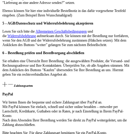
“Lieferung an eine andere Adresse senden?” setzen.
Ebenso können Sie hier eine individuelle Bestellnotiz in das dafür vorgesehene Textfeld
eingeben. (Zum Beispiel Ihren Wunschmahlgrad)
5 – AGB/Datenschutz und Widerrufsbelehrung akzeptieren
Lesen Sie sich bitte die
Allgemeinen Geschäftsbedingungen
und
die
Widerrufsbelehrung
aufmerksam durch. Sie können mit der Bestellung nur fortfahren,
wenn Sie den AGB und der Widerrufsbelehrung zustimmen (Häkchen setzen). Mit dem
Anklicken des Buttons “weiter” gelangen Sie zum nächsten Belstellschritt.
6 – Bestellung prüfen und Bestellvorgang abschließen
Sie erhalten eine Übersicht Ihrer Bestellung: die ausgewählten Produkte, die Versand- und
Rechnungsadresse und Ihre Kontaktdaten. Überprüfen Sie, ob alle Angaben stimmen. Mit
dem Anklicken des Buttons “Kaufen” übersenden Sie Ihre Bestellung an uns. Hiermit
geben Sie ein rechtsverbindliches Angebot ab.
Zahlungsarten
PayPal
Wir bieten Ihnen die bequeme und sichere Zahlungsart über PayPal an.
Mit PayPal können Sie einfach, schnell und sicher online bezahlen – entweder per
Lastschrift, Kreditkarte, Guthaben oder in Raten, je nach Einstellung in Ihrem PayPal-
Konto.
Nach dem Absenden Ihrer Bestellung werden Sie direkt zu PayPal weitergeleitet, um die
Zahlung abzuschließen.
Bitte beachten Sie: Für diese Zahlungsart benötigen Sie ein PayPal-Konto.