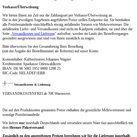
Vorkasse/Überweisung
Wir bieten Ihnen zur Zeit nur die Zahlungsart per Vorkasse/Überweisung an.
Die in den jeweiligen Angeboten angeführten Preise stellen Endpreise dar. Sie beinhalten
alle Preisbestandteile einschließlich etwaig anfallender Steuern wie Mehrwertsteuer. Die
anfallenden Liefer- und Versandkosten sind nicht im Kaufpreis enthalten, sie sind über die
Seite „
Versandkosten und Lieferung
“ aufrufbar, werden im Laufe des Bestellvorganges
gesondert ausgewiesen und sind von Ihnen zusätzlich zu tragen.
Bitte überweisen Sie den Gesamtbetrag Ihrer Bestellung
(mit der Angabe der Bestellnummer als Referenz) auf unser Konto:
Kontoinhaber: Kaffeerösterei Johannes Wagner
Kreditinstitut: Sparkasse Odenwaldkreis
IBAN: DE 96 5085 1952 0000 1298 25
BIC-Code: HELADEF1ERB
Versandkosten & Lieferung
VERSANDKOSTENFREI ab 70€ Warenwert.
Die auf den Produktseiten genannten Preise enthalten die gesetzliche Mehrwertsteuer und
sonstige Preisbestandteile.
Wir liefern
nur
innerhalb Deutschlands und versenden unsere Ware fast ausschließlich mit
dem
Hermes Paketversand
.
Zusätzlich zu den angegebenen Preisen berechnen wir für die Lieferung innerhalb