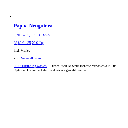
Papua Neuguinea
9,70
€
–
35,70
€
inkl. MwSt
38,80
€
–
35,70
€
/
kg
inkl. MwSt.
zzgl.
Versandkosten
Ausführung wählen
Dieses Produkt weist mehrere Varianten auf. Die
Optionen können auf der Produktseite gewählt werden