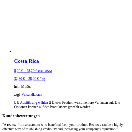
Costa Rica
8,20
€
–
28,20
€
inkl. MwSt
32,80
€
–
28,20
€
/
kg
inkl. MwSt.
zzgl.
Versandkosten
Ausführung wählen
Dieses Produkt weist mehrere Varianten auf. Die
Optionen können auf der Produktseite gewählt werden
Kundenbewertungen
“A review from a customer who benefited from your product. Reviews can be a highly
effective way of establishing credibility and increasing your company's reputation.”