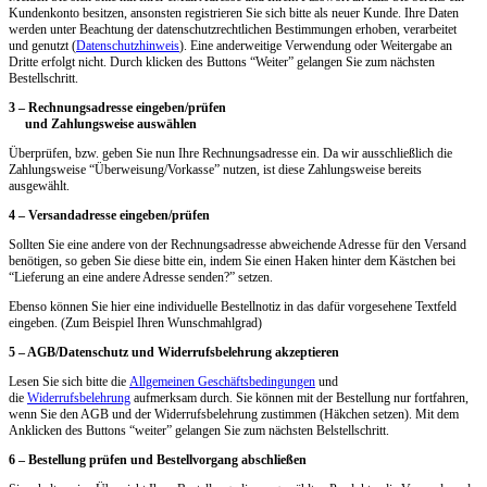
Kundenkonto besitzen, ansonsten registrieren Sie sich bitte als neuer Kunde. Ihre Daten
werden unter Beachtung der datenschutzrechtlichen Bestimmungen erhoben, verarbeitet
und genutzt (
Datenschutzhinweis
). Eine anderweitige Verwendung oder Weitergabe an
Dritte erfolgt nicht. Durch klicken des Buttons “Weiter” gelangen Sie zum nächsten
Bestellschritt.
3 – Rechnungsadresse eingeben/prüfen
und Zahlungsweise auswählen
Überprüfen, bzw. geben Sie nun Ihre Rechnungsadresse ein. Da wir ausschließlich die
Zahlungsweise “Überweisung/Vorkasse” nutzen, ist diese Zahlungsweise bereits
ausgewählt.
4 – Versandadresse eingeben/prüfen
Sollten Sie eine andere von der Rechnungsadresse abweichende Adresse für den Versand
benötigen, so geben Sie diese bitte ein, indem Sie einen Haken hinter dem Kästchen bei
“Lieferung an eine andere Adresse senden?” setzen.
Ebenso können Sie hier eine individuelle Bestellnotiz in das dafür vorgesehene Textfeld
eingeben. (Zum Beispiel Ihren Wunschmahlgrad)
5 – AGB/Datenschutz und Widerrufsbelehrung akzeptieren
Lesen Sie sich bitte die
Allgemeinen Geschäftsbedingungen
und
die
Widerrufsbelehrung
aufmerksam durch. Sie können mit der Bestellung nur fortfahren,
wenn Sie den AGB und der Widerrufsbelehrung zustimmen (Häkchen setzen). Mit dem
Anklicken des Buttons “weiter” gelangen Sie zum nächsten Belstellschritt.
6 – Bestellung prüfen und Bestellvorgang abschließen