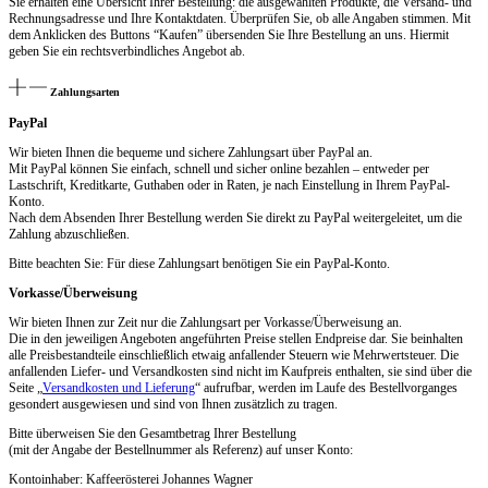
Sie erhalten eine Übersicht Ihrer Bestellung: die ausgewählten Produkte, die Versand- und
Rechnungsadresse und Ihre Kontaktdaten. Überprüfen Sie, ob alle Angaben stimmen. Mit
dem Anklicken des Buttons “Kaufen” übersenden Sie Ihre Bestellung an uns. Hiermit
geben Sie ein rechtsverbindliches Angebot ab.
Zahlungsarten
PayPal
Wir bieten Ihnen die bequeme und sichere Zahlungsart über PayPal an.
Mit PayPal können Sie einfach, schnell und sicher online bezahlen – entweder per
Lastschrift, Kreditkarte, Guthaben oder in Raten, je nach Einstellung in Ihrem PayPal-
Konto.
Nach dem Absenden Ihrer Bestellung werden Sie direkt zu PayPal weitergeleitet, um die
Zahlung abzuschließen.
Bitte beachten Sie: Für diese Zahlungsart benötigen Sie ein PayPal-Konto.
Vorkasse/Überweisung
Wir bieten Ihnen zur Zeit nur die Zahlungsart per Vorkasse/Überweisung an.
Die in den jeweiligen Angeboten angeführten Preise stellen Endpreise dar. Sie beinhalten
alle Preisbestandteile einschließlich etwaig anfallender Steuern wie Mehrwertsteuer. Die
anfallenden Liefer- und Versandkosten sind nicht im Kaufpreis enthalten, sie sind über die
Seite „
Versandkosten und Lieferung
“ aufrufbar, werden im Laufe des Bestellvorganges
gesondert ausgewiesen und sind von Ihnen zusätzlich zu tragen.
Bitte überweisen Sie den Gesamtbetrag Ihrer Bestellung
(mit der Angabe der Bestellnummer als Referenz) auf unser Konto:
Kontoinhaber: Kaffeerösterei Johannes Wagner