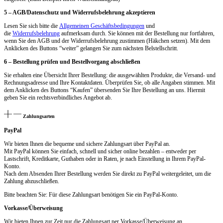
5 – AGB/Datenschutz und Widerrufsbelehrung akzeptieren
Lesen Sie sich bitte die
Allgemeinen Geschäftsbedingungen
und
die
Widerrufsbelehrung
aufmerksam durch. Sie können mit der Bestellung nur fortfahren,
wenn Sie den AGB und der Widerrufsbelehrung zustimmen (Häkchen setzen). Mit dem
Anklicken des Buttons “weiter” gelangen Sie zum nächsten Belstellschritt.
6 – Bestellung prüfen und Bestellvorgang abschließen
Sie erhalten eine Übersicht Ihrer Bestellung: die ausgewählten Produkte, die Versand- und
Rechnungsadresse und Ihre Kontaktdaten. Überprüfen Sie, ob alle Angaben stimmen. Mit
dem Anklicken des Buttons “Kaufen” übersenden Sie Ihre Bestellung an uns. Hiermit
geben Sie ein rechtsverbindliches Angebot ab.
Zahlungsarten
PayPal
Wir bieten Ihnen die bequeme und sichere Zahlungsart über PayPal an.
Mit PayPal können Sie einfach, schnell und sicher online bezahlen – entweder per
Lastschrift, Kreditkarte, Guthaben oder in Raten, je nach Einstellung in Ihrem PayPal-
Konto.
Nach dem Absenden Ihrer Bestellung werden Sie direkt zu PayPal weitergeleitet, um die
Zahlung abzuschließen.
Bitte beachten Sie: Für diese Zahlungsart benötigen Sie ein PayPal-Konto.
Vorkasse/Überweisung
Wir bieten Ihnen zur Zeit nur die Zahlungsart per Vorkasse/Überweisung an.