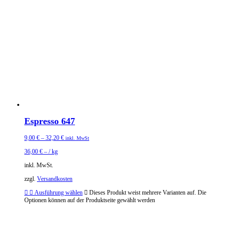
Espresso 647
9,00
€
–
32,20
€
inkl. MwSt
36,00
€
– /
kg
inkl. MwSt.
zzgl.
Versandkosten
Ausführung wählen
Dieses Produkt weist mehrere Varianten auf. Die
Optionen können auf der Produktseite gewählt werden