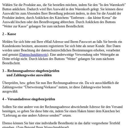
Wählen Sie die Produkte aus, die Sie bestellen möchten, indem Sie den “In den Warenkorb”
Button anklicken. Dadurch wird Ihre Auswahl in den Warenkorb gelegt. Sie können diese
Auswahl bis zum Absenden Ihrer Bestellung jederzeit ändern, in dem Sie die Anzahl der
Produkte ändern, durch Anklicken des Kästchens “Entfernen – das kleine Kreuz” die
Auswahl löschen oder den Bestellvorgang abbrechen. Durch Anklicken des Buttons
“Weiter zur Kasse” gelangen Sie zum nächsten Bestellschritt.
2 – Kasse
Melden Sie sich bitte mit Ihrer eMail Adresse und Ihrem Passwort an falls Sie bereits ein
Kundenkonto besitzen, ansonsten registrieren Sie sich bitte als neuer Kunde. Ihre Daten
werden unter Beachtung der datenschutzrechtlichen Bestimmungen erhoben, verarbeitet
und genutzt (
Datenschutzhinweis
). Eine anderweitige Verwendung oder Weitergabe an
Dritte erfolgt nicht. Durch klicken des Buttons “Weiter” gelangen Sie zum nächsten
Bestellschritt.
3 – Rechnungsadresse eingeben/prüfen
und Zahlungsweise auswählen
Überprüfen, bzw. geben Sie nun Ihre Rechnungsadresse ein. Da wir ausschließlich die
Zahlungsweise “Überweisung/Vorkasse” nutzen, ist diese Zahlungsweise bereits
ausgewählt.
4 – Versandadresse eingeben/prüfen
Sollten Sie eine andere von der Rechnungsadresse abweichende Adresse für den Versand
benötigen, so geben Sie diese bitte ein, indem Sie einen Haken hinter dem Kästchen bei
“Lieferung an eine andere Adresse senden?” setzen.
Ebenso können Sie hier eine individuelle Bestellnotiz in das dafür vorgesehene Textfeld
eingeben. (Zum Beispiel Ihren Wunschmahlgrad)